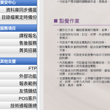
資安中心
資料庫同步備援
目錄檔案定時備份
服務項目
課程報名
售後服務
菁英招募
其他支援
FTP
外部功能
報表範例
友情鏈結
POS客戶
技術通報匯總