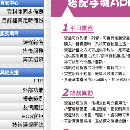
資安中心
資料庫同步備援
目錄檔案定時備份
服務項目
課程報名
售後服務
菁英招募
其他支援
FTP
外部功能
報表範例
友情鏈結
POS客戶
技術通報匯總