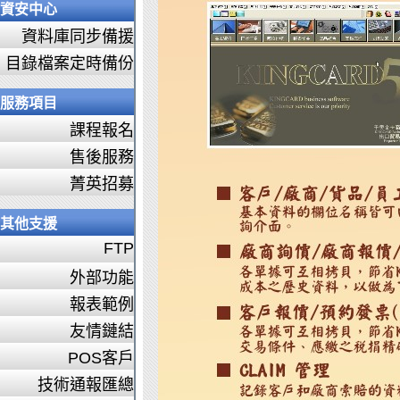
資安中心
資料庫同步備援
目錄檔案定時備份
服務項目
課程報名
售後服務
菁英招募
其他支援
FTP
外部功能
報表範例
友情鏈結
POS客戶
技術通報匯總